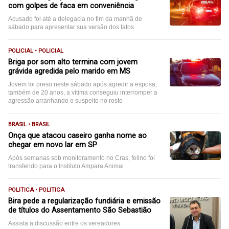
com golpes de faca em conveniência
Acusado foi até a delegacia no fim da manhã de
sábado para apresentar sua versão dos fatos
POLICIAL • POLICIAL
Briga por som alto termina com jovem
grávida agredida pelo marido em MS
Jovem foi preso neste sábado após agredir a esposa,
também de 20 anos, a vítima conseguiu interromper a
agressão arranhando o suspeito no rosto
BRASIL • BRASIL
Onça que atacou caseiro ganha nome ao
chegar em novo lar em SP
Após semanas sob monitoramento no Cras, felino foi
transferido para o Instituto Ampara Animal
POLITICA • POLITICA
Bira pede a regularização fundiária e emissão
de títulos do Assentamento São Sebastião
Assista a discussão entre os vereadores