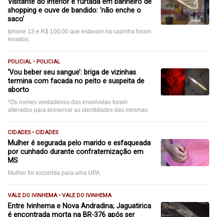
Visitante do interior é furtada em banheiro de
shopping e ouve de bandido: ‘não enche o
saco’
Iphone 13 e R$ 100,00 que estavam na capinha foram
levados
POLICIAL • POLICIAL
‘Vou beber seu sangue’: briga de vizinhas
termina com facada no peito e suspeita de
aborto
*Os nomes verdadeiros das envolvidas foram
alterados para preservar as identidades das mesmas
CIDADES • CIDADES
Mulher é segurada pelo marido e esfaqueada
por cunhado durante confraternização em
MS
Mulher foi socorrida para uma UPA
VALE DO IVINHEMA • VALE DO IVINHEMA
Entre Ivinhema e Nova Andradina; Jaguatirica
é encontrada morta na BR-376 após ser