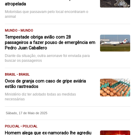
atropelada
Motoristas que passavam pelo local encontraram o
animal
MUNDO • MUNDO
Tempestade obriga avião com 28
passageiros a fazer pouso de emergência em
Pedro Juan Caballero
Diante da situação, outra aeronave foi enviada para
buscar os passageiros
BRASIL • BRASIL
Ovos de granja com caso de gripe aviária
estão rastreados
Ministério diz ter adotado todas as medidas
necessárias
Sábado, 17 de Maio de 2025
POLICIAL • POLICIAL
Homem alega que ex-namorado lhe agrediu