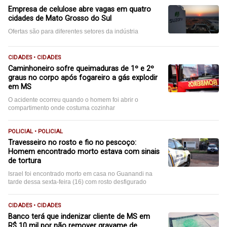
Empresa de celulose abre vagas em quatro
cidades de Mato Grosso do Sul
Ofertas são para diferentes setores da indústria
CIDADES • CIDADES
Caminhoneiro sofre queimaduras de 1º e 2º
graus no corpo após fogareiro a gás explodir
em MS
O acidente ocorreu quando o homem foi abrir o
compartimento onde costuma cozinhar
POLICIAL • POLICIAL
Travesseiro no rosto e fio no pescoço:
Homem encontrado morto estava com sinais
de tortura
Israel foi encontrado morto em casa no Guanandi na
tarde dessa sexta-feira (16) com rosto desfigurado
CIDADES • CIDADES
Banco terá que indenizar cliente de MS em
R$ 10 mil por não remover gravame de