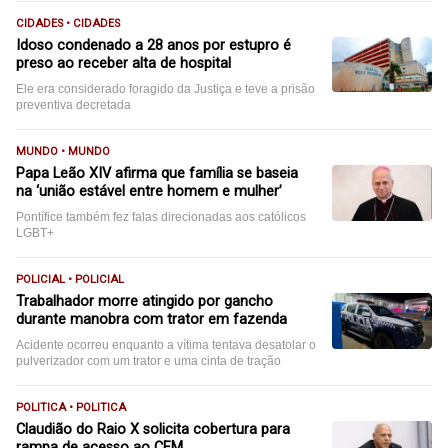
CIDADES • CIDADES
Idoso condenado a 28 anos por estupro é
preso ao receber alta de hospital
Ele era considerado foragido da Justiça e teve a prisão
preventiva decretada
MUNDO • MUNDO
Papa Leão XIV afirma que família se baseia
na ‘união estável entre homem e mulher’
Pontífice também fez falas direcionadas aos católicos
LGBT+
POLICIAL • POLICIAL
Trabalhador morre atingido por gancho
durante manobra com trator em fazenda
Acidente ocorreu enquanto a vítima tentava desatolar o
pulverizador com um trator e uma cinta de tração
POLITICA • POLITICA
Claudião do Raio X solicita cobertura para
rampa de acesso ao CEM