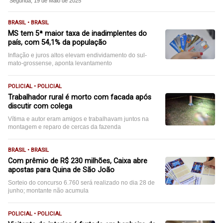
Segunda, 19 de Maio de 2025
BRASIL • BRASIL
MS tem 5ª maior taxa de inadimplentes do
país, com 54,1% da população
Inflação e juros altos elevam endividamento do sul-
mato-grossense, aponta levantamento
POLICIAL • POLICIAL
Trabalhador rural é morto com facada após
discutir com colega
Vítima e autor eram amigos e trabalhavam juntos na
montagem e reparo de cercas da fazenda
BRASIL • BRASIL
Com prêmio de R$ 230 milhões, Caixa abre
apostas para Quina de São João
Sorteio do concurso 6.760 será realizado no dia 28 de
junho; montante não acumula
POLICIAL • POLICIAL