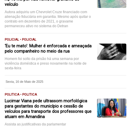
veículo
Autora adquiriu um Chevrolet Cruze financiado com
alienação fiduciária em garantia. Mesmo após quitar o
contrato em dezembro de 2021, o gravame
permaneceu ativo no sistema do Detran
POLICIAL • POLICIAL
‘Eu te mato’: Mulher é enforcada e ameaçada
pelo companheiro no meio da rua
Homem foi solto da prisão há uma semana por
violência doméstica e preso novamente na noite de
sexta-feira
Sexta, 16 de Maio de 2025
POLITICA • POLITICA
Lucimar Viana pede ultrassom morfológica
para gestantes do município e cessão de
veículos para transporte dos professores que
atuam em Amandina
Assista as justificativas da parlamentar