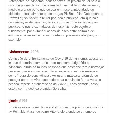
Vereadores de Ivinhema, poderia fazer um projeto de lei para o
uso obrigatório de focinheira em todo animal feroz de pequeno,
médio e grande porte que coloca em risco a integridade do
cidadão, principalmente os das raças Pit Bull, Fila, Dobermann e
Rotweiller, só podem circular por locais públicos, em que haja
concentração de pessoas, tais como ruas, praças, e parques
públicos, e nas proximidades de hospitais, este objeto é
fundamental por evitar situações de risco entre animais de
estimação e seres humanos, contendo possíveis ataques, por
exemplo.
Ivinhemense
#198
Comissão do enfrentamento do Covid-19 de Ivinhema, apesar da
lei que determina como o uso de máscara obrigatório em
Ivinhema, ainda há muitas pessoas que desrespeitam a norma,as
pessoas precisam ser exemplo e respeitar o uso de máscara
como "regra de convivência". Ao usar a máscara, além de se
proteger contra o vírus que pode estar circulando à sua volta, a
pessoa impede a transmissão da Covid-19 aos demais, caso
esteja com a doença e ainda não saiba.
gisele
#194
Procura- se cachorro da raça shitzu branco e preto que sumiu da
av Reinaldo Massi do bairro Vitoria ele atende pelo nome de