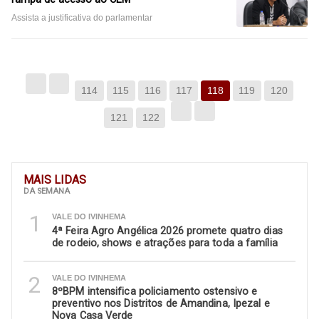
Assista a justificativa do parlamentar
114
115
116
117
118
119
120
121
122
MAIS LIDAS
DA SEMANA
1
VALE DO IVINHEMA
4ª Feira Agro Angélica 2026 promete quatro dias
de rodeio, shows e atrações para toda a família
2
VALE DO IVINHEMA
8ºBPM intensifica policiamento ostensivo e
preventivo nos Distritos de Amandina, Ipezal e
Nova Casa Verde