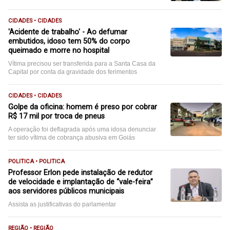
CIDADES • CIDADES
'Acidente de trabalho' - Ao defumar
embutidos, idoso tem 50% do corpo
queimado e morre no hospital
Vítima precisou ser transferida para a Santa Casa da
Capital por conta da gravidade dos ferimentos
CIDADES • CIDADES
Golpe da oficina: homem é preso por cobrar
R$ 17 mil por troca de pneus
A operação foi deflagrada após uma idosa denunciar
ter sido vítima de cobrança abusiva em Goiás
POLITICA • POLITICA
Professor Erlon pede instalação de redutor
de velocidade e implantação de “vale-feira”
aos servidores públicos municipais
Assista as justificativas do parlamentar
REGIÃO • REGIÃO