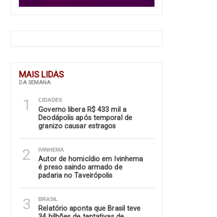
MAIS LIDAS
DA SEMANA
1
CIDADES
Governo libera R$ 433 mil a
Deodápolis após temporal de
granizo causar estragos
2
IVINHEMA
Autor de homicídio em Ivinhema
é preso saindo armado de
padaria no Taveirópolis
3
BRASIL
Relatório aponta que Brasil teve
34 bilhões de tentativas de