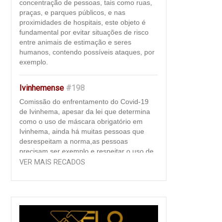
concentração de pessoas, tais como ruas,
praças, e parques públicos, e nas
proximidades de hospitais, este objeto é
fundamental por evitar situações de risco
entre animais de estimação e seres
humanos, contendo possíveis ataques, por
exemplo.
Ivinhemense
#198
Comissão do enfrentamento do Covid-19
de Ivinhema, apesar da lei que determina
como o uso de máscara obrigatório em
Ivinhema, ainda há muitas pessoas que
desrespeitam a norma,as pessoas
precisam ser exemplo e respeitar o uso de
máscara como "regra de convivência". Ao
VER MAIS RECADOS
usar a máscara, além de se proteger contra
o vírus que pode estar circulando à sua
volta, a pessoa impede a transmissão da
Covid-19 aos demais, caso esteja com a
doença e ainda não saiba.