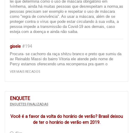
lei que determina como o uso de máscara obrigatório em
Ivinhema, ainda há muitas pessoas que desrespeitam a norma,as
pessoas precisam ser exemplo e respeitar o uso de máscara
como "regra de convivência". Ao usar a máscara, além de se
proteger contra o vírus que pode estar circulando à sua volta, a
pessoa impede a transmissão da Covid-19 aos demais, caso
esteja com a doença e ainda não saiba.
gisele
#194
Procura- se cachorro da raça shitzu branco e preto que sumiu da
av Reinaldo Massi do bairro Vitoria ele atende pelo nome de
Percy estamos oferecendo uma recompensa pra quem o
encontrar e entrar em contato 67 996657926 ou 67 9 99391084,
VER MAIS RECADOS
obrigada att gisele
Ivinhema
#193
Bom dia, gostaria de fazer uma reclamação sobre as ruas da
ENQUETE
nossa cidade de ivinhema, é um descaso com a população
ENQUETES FINALIZADAS
essas ruas que quando vc passa de carro vc fica pulando dentro
do carro, pois a rua está cheia de remendo ( quando tem ),
Você é a favor da volta do horário de verão? Brasil deixou
precisa recapear, principalmente a av Panamá e as ruas em torno
da escola filinto Müller e algumas av do bairro centro..... é um
de ter o horário de verão em 2019.
descaso com a população (Principalmente com as que moram
naquela região e as que passam ali todos os dias ) Isso acaba