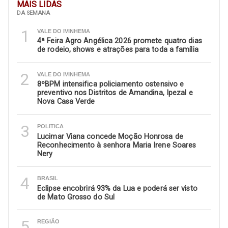
MAIS LIDAS
DA SEMANA
1
VALE DO IVINHEMA
4ª Feira Agro Angélica 2026 promete quatro dias
de rodeio, shows e atrações para toda a família
2
VALE DO IVINHEMA
8ºBPM intensifica policiamento ostensivo e
preventivo nos Distritos de Amandina, Ipezal e
Nova Casa Verde
3
POLITICA
Lucimar Viana concede Moção Honrosa de
Reconhecimento à senhora Maria Irene Soares
Nery
4
BRASIL
Eclipse encobrirá 93% da Lua e poderá ser visto
de Mato Grosso do Sul
5
REGIÃO