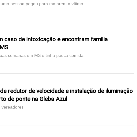
 uma pessoa pagou para matarem a vítima
 caso de intoxicação e encontram família
 MS
 duas semanas em MS e tinha pouca comida
de redutor de velocidade e instalação de iluminação
to de ponte na Gleba Azul
os vereadores