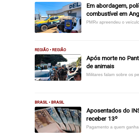
Em abordagem, políc
combustível em Ang
PMRv apreendeu o veículo 
REGIÃO • REGIÃO
Após morte no Panta
de animais
Militares falam sobre os pe
BRASIL • BRASIL
Aposentados do IN
receber 13º
Pagamento a quem ganha b