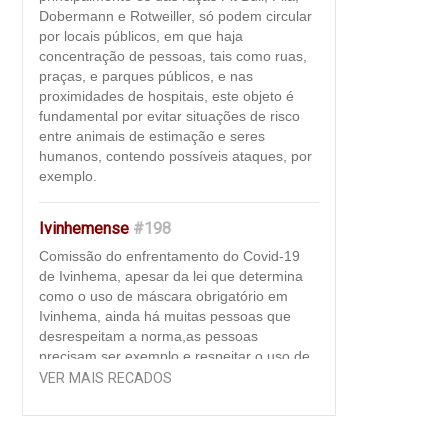
Dobermann e Rotweiller, só podem circular
por locais públicos, em que haja
concentração de pessoas, tais como ruas,
praças, e parques públicos, e nas
proximidades de hospitais, este objeto é
fundamental por evitar situações de risco
entre animais de estimação e seres
humanos, contendo possíveis ataques, por
exemplo.
Ivinhemense
#198
Comissão do enfrentamento do Covid-19
de Ivinhema, apesar da lei que determina
como o uso de máscara obrigatório em
Ivinhema, ainda há muitas pessoas que
desrespeitam a norma,as pessoas
precisam ser exemplo e respeitar o uso de
máscara como "regra de convivência". Ao
VER MAIS RECADOS
usar a máscara, além de se proteger contra
o vírus que pode estar circulando à sua
volta, a pessoa impede a transmissão da