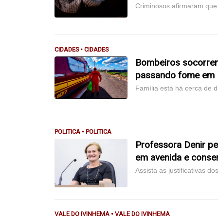
Criminosos afirmaram que
CIDADES • CIDADES
Bombeiros socorrem
passando fome em
Família está há cerca de
POLITICA • POLITICA
Professora Denir pe
em avenida e conser
Assista as justificativas d
VALE DO IVINHEMA • VALE DO IVINHEMA