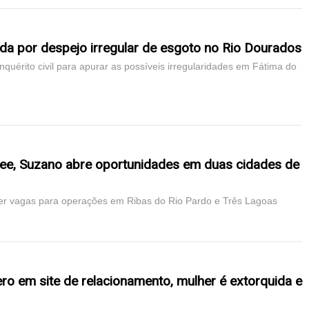
da por despejo irregular de esgoto no Rio Dourados
inquérito civil para apurar as possíveis irregularidades em Fátima do
nee, Suzano abre oportunidades em duas cidades de
r vagas para operações em Ribas do Rio Pardo e Três Lagoas
o em site de relacionamento, mulher é extorquida e