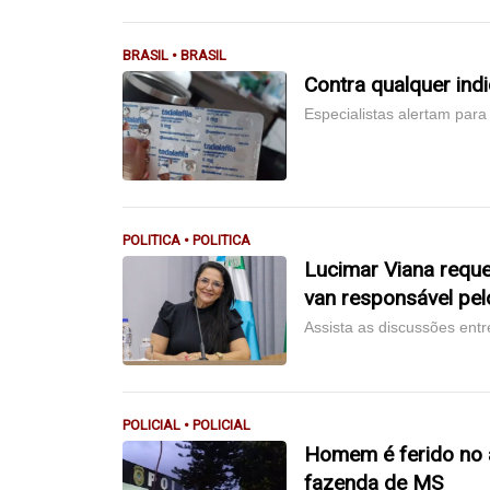
BRASIL • BRASIL
Contra qualquer indi
Especialistas alertam par
POLITICA • POLITICA
Lucimar Viana reque
van responsável pel
Assista as discussões ent
POLICIAL • POLICIAL
Homem é ferido no 
fazenda de MS