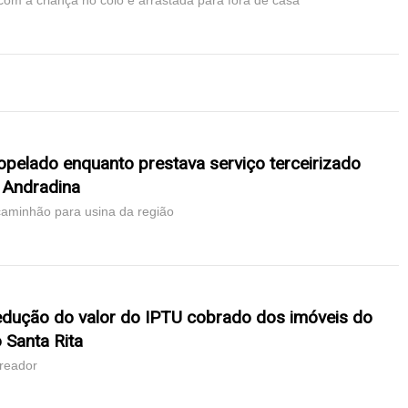
om a criança no colo e arrastada para fora de casa
pelado enquanto prestava serviço terceirizado
 Andradina
 caminhão para usina da região
edução do valor do IPTU cobrado dos imóveis do
 Santa Rita
ereador