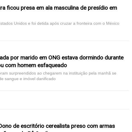
ira ficou presa em ala masculina de presídio em
 Estados Unidos e foi detida após cruzar a fronteira com o México
acada por marido em ONG estava dormindo durante
ou com homem esfaqueado
ram surpreendidos ao chegarem na instituição pela manhã se
 sangue e imóvel danificado
Dono de escritório cerealista preso com armas