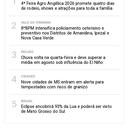
1
4ª Feira Agro Angélica 2026 promete quatro dias
de rodeio, shows e atrações para toda a família
2
VALE DO IVINHEMA
8ºBPM intensifica policiamento ostensivo e
preventivo nos Distritos de Amandina, Ipezal e
Nova Casa Verde
3
REGIÃO
Chuva volta na quarta-feira e deve superar a
média em agosto sob influência do El Niño
4
CIDADES
Nove cidades de MS entram em alerta para
tempestades com risco de granizo
5
BRASIL
Eclipse encobrirá 93% da Lua e poderá ser visto
de Mato Grosso do Sul