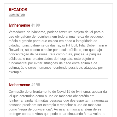
RECADOS
COMENTAR
Ivinhemense
#199
Vereadores de Ivinhema, poderia fazer um projeto de lei para o
uso obrigatório de focinheira em todo animal feroz de pequeno,
médio e grande porte que coloca em risco a integridade do
cidadão, principalmente os das raças Pit Bull, Fila, Dobermann e
Rotweiller, só podem circular por locais públicos, em que haja
concentração de pessoas, tais como ruas, praças, e parques
públicos, e nas proximidades de hospitais, este objeto é
fundamental por evitar situações de risco entre animais de
estimação e seres humanos, contendo possíveis ataques, por
exemplo.
Ivinhemense
#198
Comissão do enfrentamento do Covid-19 de Ivinhema, apesar da
lei que determina como o uso de máscara obrigatório em
Ivinhema, ainda há muitas pessoas que desrespeitam a norma,as
pessoas precisam ser exemplo e respeitar o uso de máscara
como "regra de convivência". Ao usar a máscara, além de se
proteger contra o vírus que pode estar circulando à sua volta, a