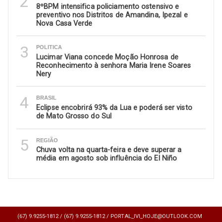
2
8ºBPM intensifica policiamento ostensivo e
preventivo nos Distritos de Amandina, Ipezal e
Nova Casa Verde
3
POLITICA
Lucimar Viana concede Moção Honrosa de
Reconhecimento à senhora Maria Irene Soares
Nery
4
BRASIL
Eclipse encobrirá 93% da Lua e poderá ser visto
de Mato Grosso do Sul
5
REGIÃO
Chuva volta na quarta-feira e deve superar a
média em agosto sob influência do El Niño
(67) 9.9255-1812 /
(67) 9.9255-1812 /
PORTAL_IVI_HOJE@OUTLOOK.COM