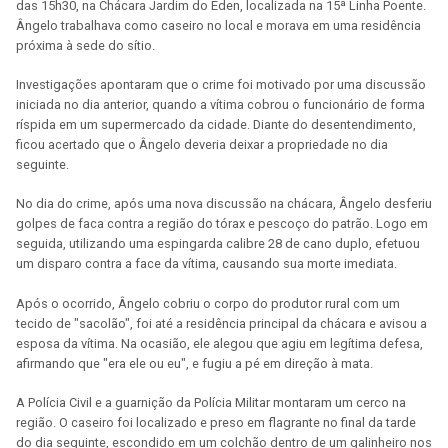
das 15h30, na Chácara Jardim do Éden, localizada na 15ª Linha Poente.
Ângelo trabalhava como caseiro no local e morava em uma residência
próxima à sede do sítio.
Investigações apontaram que o crime foi motivado por uma discussão
iniciada no dia anterior, quando a vítima cobrou o funcionário de forma
ríspida em um supermercado da cidade. Diante do desentendimento,
ficou acertado que o Ângelo deveria deixar a propriedade no dia
seguinte.
No dia do crime, após uma nova discussão na chácara, Ângelo desferiu
golpes de faca contra a região do tórax e pescoço do patrão. Logo em
seguida, utilizando uma espingarda calibre 28 de cano duplo, efetuou
um disparo contra a face da vítima, causando sua morte imediata.
Após o ocorrido, Ângelo cobriu o corpo do produtor rural com um
tecido de "sacolão", foi até a residência principal da chácara e avisou a
esposa da vítima. Na ocasião, ele alegou que agiu em legítima defesa,
afirmando que "era ele ou eu", e fugiu a pé em direção à mata.
A Polícia Civil e a guarnição da Polícia Militar montaram um cerco na
região. O caseiro foi localizado e preso em flagrante no final da tarde
do dia seguinte, escondido em um colchão dentro de um galinheiro nos