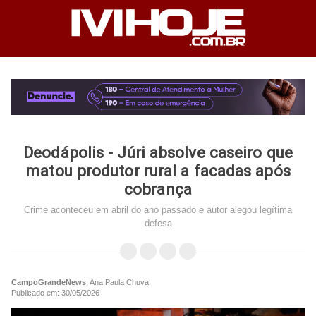
Deodápolis - Júri absolve caseiro que
matou produtor rural a facadas após
cobrança
Crime aconteceu em abril do ano passado e autor alegou legítima
defesa
CampoGrandeNews
, Ana Paula Chuva
Publicado em: 30/05/2026