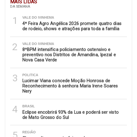
MAIS LIDAS
DA SEMANA
1
VALE DO IVINHEMA
4ª Feira Agro Angélica 2026 promete quatro dias
de rodeio, shows e atrações para toda a família
2
VALE DO IVINHEMA
8ºBPM intensifica policiamento ostensivo e
preventivo nos Distritos de Amandina, Ipezal e
Nova Casa Verde
3
POLITICA
Lucimar Viana concede Moção Honrosa de
Reconhecimento à senhora Maria Irene Soares
Nery
4
BRASIL
Eclipse encobrirá 93% da Lua e poderá ser visto
de Mato Grosso do Sul
5
REGIÃO