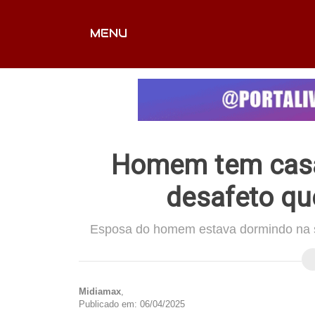
MENU
CAPA
EDITORIAIS
FOTOS
VÍDEOS
EX
Homem tem casa 
desafeto qu
Esposa do homem estava dormindo na sa
Midiamax
,
Publicado em: 06/04/2025