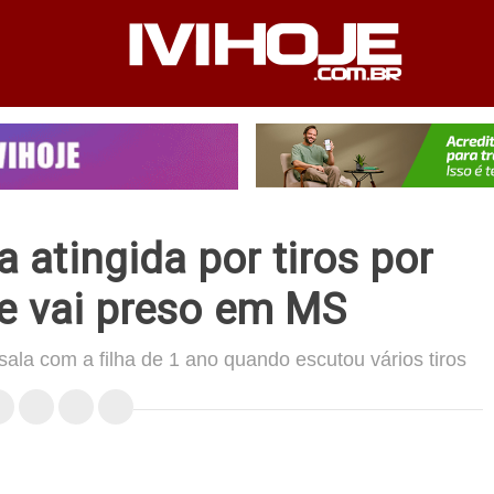
PEDIENTE
ANUNCIE NO SITE
FALE CONOSCO
atingida por tiros por
e vai preso em MS
la com a filha de 1 ano quando escutou vários tiros