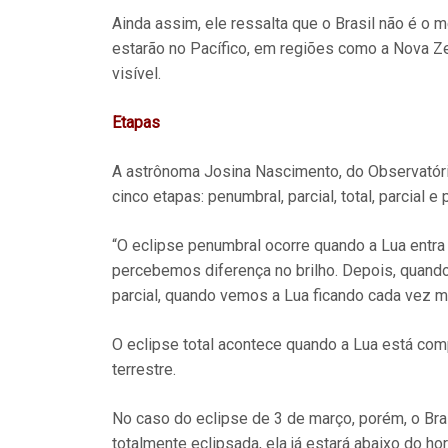
Ainda assim, ele ressalta que o Brasil não é o 
estarão no Pacífico, em regiões como a Nova Zel
visível.
Etapas
A astrônoma Josina Nascimento, do Observatório
cinco etapas: penumbral, parcial, total, parcial
“O eclipse penumbral ocorre quando a Lua entra
percebemos diferença no brilho. Depois, quando
parcial, quando vemos a Lua ficando cada vez ma
O eclipse total acontece quando a Lua está co
terrestre.
No caso do eclipse de 3 de março, porém, o Bras
totalmente eclipsada, ela já estará abaixo do hori