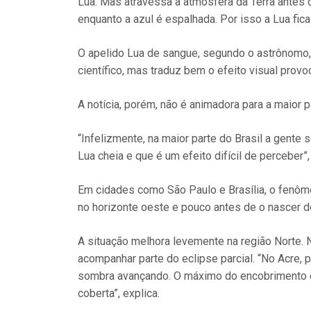
Lua. Mas atravessa a atmosfera da Terra antes d
enquanto a azul é espalhada. Por isso a Lua fica
O apelido Lua de sangue, segundo o astrônomo
científico, mas traduz bem o efeito visual provo
A notícia, porém, não é animadora para a maior par
“Infelizmente, na maior parte do Brasil a gente
Lua cheia e que é um efeito difícil de perceber”,
Em cidades como São Paulo e Brasília, o fenôme
no horizonte oeste e pouco antes de o nascer do
A situação melhora levemente na região Norte.
acompanhar parte do eclipse parcial. “No Acre, 
sombra avançando. O máximo do encobrimento o
coberta”, explica.