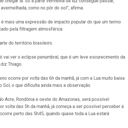
e chegar lá. Só a parte vermelha da luz consegue passar,
 avermelhada, como no pôr do sol”, afirma.
, é mais uma expressão de impacto popular do que um termo
cado pela filtragem atmosférica.
te do território brasileiro.
 só vai ver o eclipse penumbral, que é um leve escurecimento da
 diz Thiago.
no ocorre por volta das 6h da manhã, já com a Lua muito baixa
 Sol, o que dificulta ainda mais a observação.
 No Acre, Rondônia e oeste do Amazonas, será possível
por volta das 5h da manhã, já começa a ser possível perceber a
corre perto das 5h45, quando quase toda a Lua estará