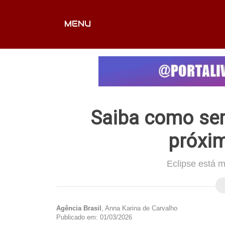
MENU
CAPA
EDITORIAIS
FOTOS
VÍDEOS
EX
Saiba como ser
próxim
Eclipse está m
Agência Brasil
, Anna Karina de Carvalho
Publicado em: 01/03/2026