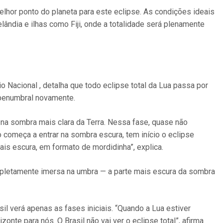
melhor ponto do planeta para este eclipse. As condições ideais
ândia e ilhas como Fiji, onde a totalidade será plenamente
 Nacional , detalha que todo eclipse total da Lua passa por
 e penumbral novamente.
 na sombra mais clara da Terra. Nessa fase, quase não
 começa a entrar na sombra escura, tem início o eclipse
is escura, em formato de mordidinha”, explica.
mpletamente imersa na umbra — a parte mais escura da sombra
il verá apenas as fases iniciais. “Quando a Lua estiver
zonte para nós. O Brasil não vai ver o eclipse total”, afirma