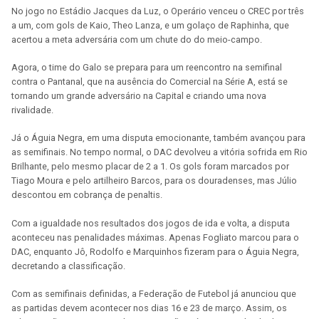
No jogo no Estádio Jacques da Luz, o Operário venceu o CREC por três
a um, com gols de Kaio, Theo Lanza, e um golaço de Raphinha, que
acertou a meta adversária com um chute do do meio-campo.
Agora, o time do Galo se prepara para um reencontro na semifinal
contra o Pantanal, que na ausência do Comercial na Série A, está se
tornando um grande adversário na Capital e criando uma nova
rivalidade.
Já o Águia Negra, em uma disputa emocionante, também avançou para
as semifinais. No tempo normal, o DAC devolveu a vitória sofrida em Rio
Brilhante, pelo mesmo placar de 2 a 1. Os gols foram marcados por
Tiago Moura e pelo artilheiro Barcos, para os douradenses, mas Júlio
descontou em cobrança de penaltis.
Com a igualdade nos resultados dos jogos de ida e volta, a disputa
aconteceu nas penalidades máximas. Apenas Fogliato marcou para o
DAC, enquanto Jô, Rodolfo e Marquinhos fizeram para o Águia Negra,
decretando a classificação.
Com as semifinais definidas, a Federação de Futebol já anunciou que
as partidas devem acontecer nos dias 16 e 23 de março. Assim, os