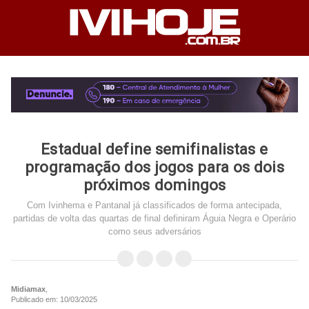
Estadual define semifinalistas e
programação dos jogos para os dois
próximos domingos
Com Ivinhema e Pantanal já classificados de forma antecipada,
partidas de volta das quartas de final definiram Águia Negra e Operário
como seus adversários
Midiamax
,
Publicado em: 10/03/2025