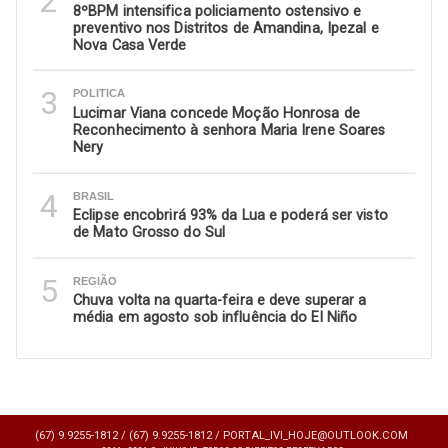
2
8ºBPM intensifica policiamento ostensivo e
preventivo nos Distritos de Amandina, Ipezal e
Nova Casa Verde
3
POLITICA
Lucimar Viana concede Moção Honrosa de
Reconhecimento à senhora Maria Irene Soares
Nery
4
BRASIL
Eclipse encobrirá 93% da Lua e poderá ser visto
de Mato Grosso do Sul
5
REGIÃO
Chuva volta na quarta-feira e deve superar a
média em agosto sob influência do El Niño
(67) 9.9255-1812 /
(67) 9.9255-1812 /
PORTAL_IVI_HOJE@OUTLOOK.COM