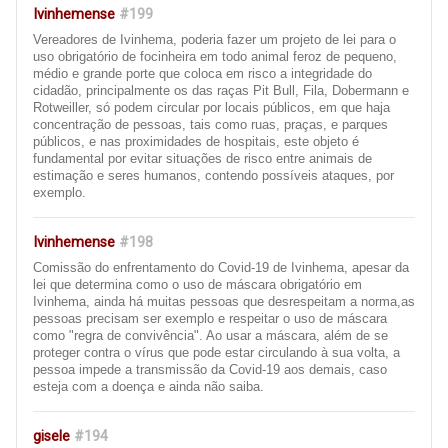
Ivinhemense
#199
Vereadores de Ivinhema, poderia fazer um projeto de lei para o
uso obrigatório de focinheira em todo animal feroz de pequeno,
médio e grande porte que coloca em risco a integridade do
cidadão, principalmente os das raças Pit Bull, Fila, Dobermann e
Rotweiller, só podem circular por locais públicos, em que haja
concentração de pessoas, tais como ruas, praças, e parques
públicos, e nas proximidades de hospitais, este objeto é
fundamental por evitar situações de risco entre animais de
estimação e seres humanos, contendo possíveis ataques, por
exemplo.
Ivinhemense
#198
Comissão do enfrentamento do Covid-19 de Ivinhema, apesar da
lei que determina como o uso de máscara obrigatório em
Ivinhema, ainda há muitas pessoas que desrespeitam a norma,as
pessoas precisam ser exemplo e respeitar o uso de máscara
como "regra de convivência". Ao usar a máscara, além de se
proteger contra o vírus que pode estar circulando à sua volta, a
pessoa impede a transmissão da Covid-19 aos demais, caso
esteja com a doença e ainda não saiba.
gisele
#194