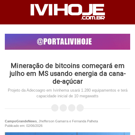
Mineração de bitcoins começará em
julho em MS usando energia da cana-
de-açúcar
Projeto da Adecoagro em Ivinhema usará 1.280 equipamentos e terá
capacidade inicial de 10 megawatts
CampoGrandeNews
, Jhefferson Gamarra e Fernanda Palheta
Publicado em: 02/06/2026