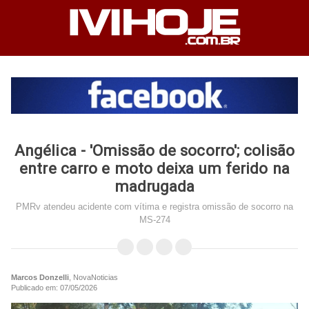
Angélica - 'Omissão de socorro'; colisão
entre carro e moto deixa um ferido na
madrugada
PMRv atendeu acidente com vítima e registra omissão de socorro na
MS-274
Marcos Donzelli
, NovaNoticias
Publicado em: 07/05/2026