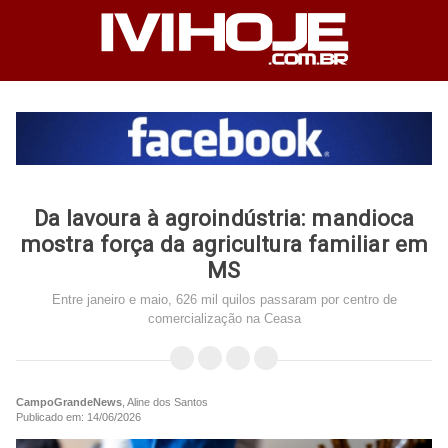
Da lavoura à agroindústria: mandioca
mostra força da agricultura familiar em
MS
Entre janeiro e maio, 626 mil quilos passaram por centro de
comercialização na Ceasa
CampoGrandeNews
, Aline dos Santos
Publicado em: 14/06/2026