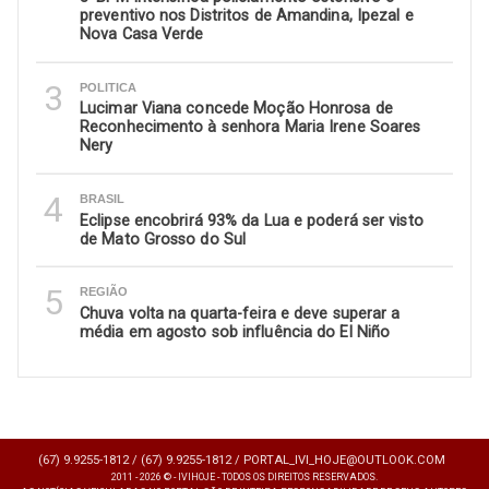
preventivo nos Distritos de Amandina, Ipezal e
Nova Casa Verde
3
POLITICA
Lucimar Viana concede Moção Honrosa de
Reconhecimento à senhora Maria Irene Soares
Nery
4
BRASIL
Eclipse encobrirá 93% da Lua e poderá ser visto
de Mato Grosso do Sul
5
REGIÃO
Chuva volta na quarta-feira e deve superar a
média em agosto sob influência do El Niño
(67) 9.9255-1812 /
(67) 9.9255-1812 /
PORTAL_IVI_HOJE@OUTLOOK.COM
2011 - 2026 © - IVIHOJE - TODOS OS DIREITOS RESERVADOS.