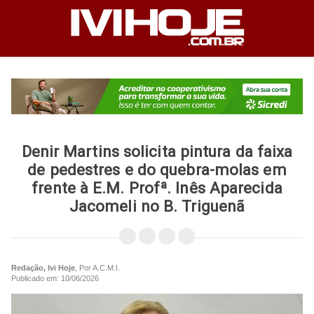
Denir Martins solicita pintura da faixa
de pedestres e do quebra-molas em
frente à E.M. Profª. Inês Aparecida
Jacomeli no B. Triguenã
Redação, Ivi Hoje
, Por A.C.M.I.
Publicado em: 10/06/2026