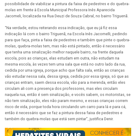
possibilidade de viabilizar a pintura da faixa de pedestres e do quebra-
molas em frente à Escola Municipal Professora Inês Aparecida
Jacomeli, localizada na Rua Deuzi de Souza Cabral, no bairro Triguenã.
“Na verdade, estou reiterando essa indicação, que eu já fiz essa
indicação lá com o bairro Triguenã, na Escola Inês Jacomelli, pedindo
para que faça, pinta a faixa de pedestres e também que pinte o quebra-
molas, quebra-molas tem, mas não está pintado, então é necessário
que tenha uma sinalização melhor naquele bairro, na frente daquela
escola, pois as crianças, elas estudam em outra, não estudam na
mesma escola, às vezes tem uma sala que está no outro lado da rua,
cedida por uma igreja, porque acho que falta sala, então as crianças
vão estudar nessa sala, dessa igreja, cedida por essa igreja, só que as
crianças entram, saem dessa escola, vão para a merenda, então eles
circulam ali com a presença dos professores, mas eles circulam
naquela rua, então é sem sinalização, e vocês sabem, os motoristas, se
não tem sinalização, eles não param mesmo, e essas crianças correm
risco de vida, porque toda hora circulando um carro para lá e para cá,
então é necessário que se faz a pintura dessa faixa de pedestres e
também do quebra-molas que está sem pintar”, justifica Denir.