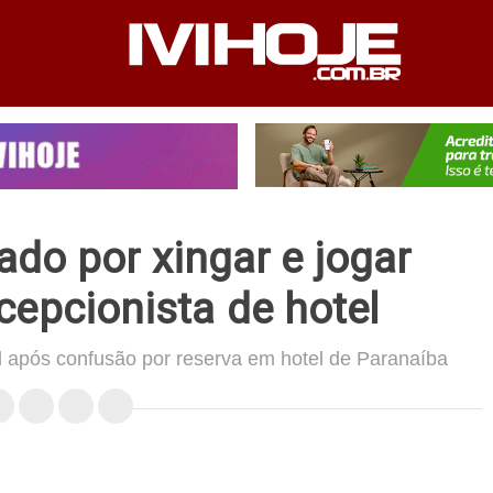
PEDIENTE
ANUNCIE NO SITE
FALE CONOSCO
do por xingar e jogar
cepcionista de hotel
il após confusão por reserva em hotel de Paranaíba