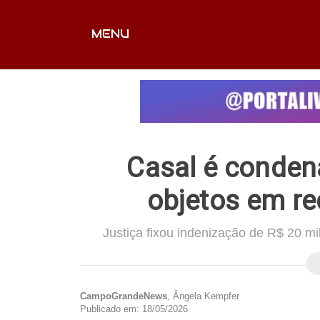
MENU
CAPA
EDITORIAIS
FOTOS
VÍDEOS
EX
Casal é condena
objetos em re
Justiça fixou indenização de R$ 20 m
CampoGrandeNews
, Ângela Kempfer
Publicado em: 18/05/2026