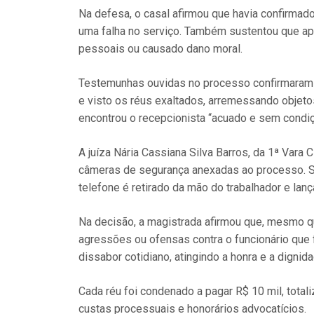
Na defesa, o casal afirmou que havia confirmado
uma falha no serviço. Também sustentou que a
pessoais ou causado dano moral.
Testemunhas ouvidas no processo confirmaram a
e visto os réus exaltados, arremessando objeto
encontrou o recepcionista “acuado e sem condiç
A juíza Nária Cassiana Silva Barros, da 1ª Var
câmeras de segurança anexadas ao processo. 
telefone é retirado da mão do trabalhador e lan
Na decisão, a magistrada afirmou que, mesmo qu
agressões ou ofensas contra o funcionário que f
dissabor cotidiano, atingindo a honra e a dignida
Cada réu foi condenado a pagar R$ 10 mil, tota
custas processuais e honorários advocatícios.