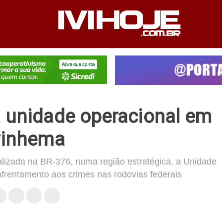
PEDIENTE
ANUNCIE NO SITE
FALE CONOSCO
 unidade operacional em
vinhema
izada na BR-376, numa região estratégica, a Unidade
nfrentamento aos crimes nas rodovias federais