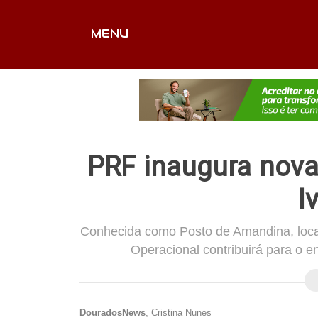
MENU
CAPA
EDITORIAIS
FOTOS
VÍDEOS
EX
PRF inaugura nova
I
Conhecida como Posto de Amandina, local
Operacional contribuirá para o e
DouradosNews
, Cristina Nunes