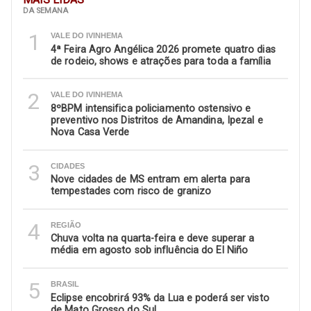
DA SEMANA
1
VALE DO IVINHEMA
4ª Feira Agro Angélica 2026 promete quatro dias
de rodeio, shows e atrações para toda a família
2
VALE DO IVINHEMA
8ºBPM intensifica policiamento ostensivo e
preventivo nos Distritos de Amandina, Ipezal e
Nova Casa Verde
3
CIDADES
Nove cidades de MS entram em alerta para
tempestades com risco de granizo
4
REGIÃO
Chuva volta na quarta-feira e deve superar a
média em agosto sob influência do El Niño
5
BRASIL
Eclipse encobrirá 93% da Lua e poderá ser visto
de Mato Grosso do Sul