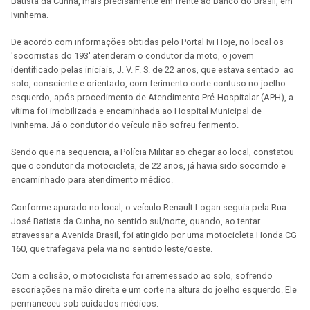
Batista da Cunha, mais precisamente em frente ao Banco do Brasil, em
Ivinhema.
De acordo com informações obtidas pelo Portal Ivi Hoje, no local os
'socorristas do 193' atenderam o condutor da moto, o jovem
identificado pelas iniciais, J. V. F. S. de 22 anos, que estava sentado ao
solo, consciente e orientado, com ferimento corte contuso no joelho
esquerdo, após procedimento de Atendimento Pré-Hospitalar (APH), a
vítima foi imobilizada e encaminhada ao Hospital Municipal de
Ivinhema. Já o condutor do veículo não sofreu ferimento.
Sendo que na sequencia, a Polícia Militar ao chegar ao local, constatou
que o condutor da motocicleta, de 22 anos, já havia sido socorrido e
encaminhado para atendimento médico.
Conforme apurado no local, o veículo Renault Logan seguia pela Rua
José Batista da Cunha, no sentido sul/norte, quando, ao tentar
atravessar a Avenida Brasil, foi atingido por uma motocicleta Honda CG
160, que trafegava pela via no sentido leste/oeste.
Com a colisão, o motociclista foi arremessado ao solo, sofrendo
escoriações na mão direita e um corte na altura do joelho esquerdo. Ele
permaneceu sob cuidados médicos.