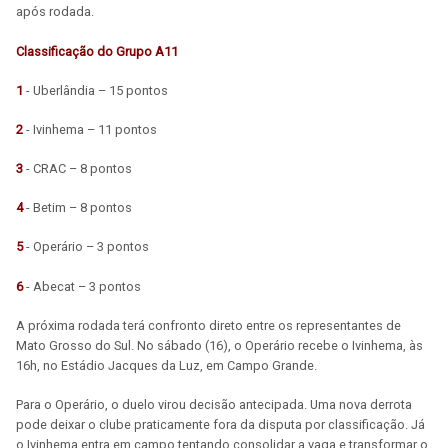
após rodada.
Classificação do Grupo A11
1
- Uberlândia – 15 pontos
2
- Ivinhema – 11 pontos
3
- CRAC – 8 pontos
4
- Betim – 8 pontos
5
- Operário – 3 pontos
6
- Abecat – 3 pontos
A próxima rodada terá confronto direto entre os representantes de
Mato Grosso do Sul. No sábado (16), o Operário recebe o Ivinhema, às
16h, no Estádio Jacques da Luz, em Campo Grande.
Para o Operário, o duelo virou decisão antecipada. Uma nova derrota
pode deixar o clube praticamente fora da disputa por classificação. Já
o Ivinhema entra em campo tentando consolidar a vaga e transformar o