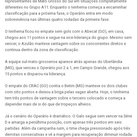
representantes de Mato Grosso do Sul em situações completamente
diferentes no Grupo A11. Enquanto o Ivinhema começa a encaminhar
classificação para a próxima fase, o Operário entra em modo
sobrevivência nas últimas quatro rodadas da primeira fase.
O Ivinhema ficou no empate sem gols com o Abecat (GO), em casa,
chegou aos 11 pontos e segue na vice-liderança do grupo. Mesmo sem
vencer, o Azulão manteve vantagem sobre os concorrentes diretos e
continua dentro da zona de classificação.
A equipe sul-mato-grossense aparece atrás apenas do Uberlândia
(MG), que venceu o Operário por 2 a 1, em Campo Grande, chegou aos
15 pontos e disparou na liderança.
O empate do CRAC (GO) contra o Betim (MG) manteve os dois clubes
com oito pontos e deixou a briga pelas vagas aberta. Hoje, o Ivinhema
tem três pontos de vantagem sobre o terceiro colocado e começa a
depender mais de si do que de tropeços alheios.
Já o cenário do Operário é dramático. O Galo segue sem vencer na Série
D e amarga a penúltima posição, com apenas três pontos em seis
partidas. Além da campanha ruim, o time chega pressionado após três
derrotas consecutivas e vê a margem para recuperação diminuir rodada