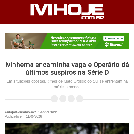
Ivinhema encaminha vaga e Operário dá
últimos suspiros na Série D
Em situações opostas, times de Mato Grosso do Sul se enfrentam na
próxima rodada
CampoGrandeNews
, Gabriel Neris
Publicado em: 11/05/2026