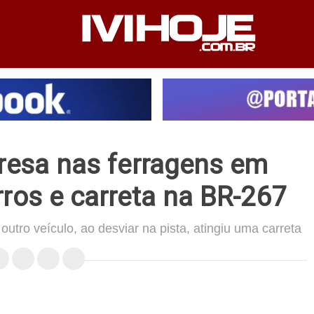
PEDIENTE
ANUNCIE NO SITE
FALE CONOSCO
presa nas ferragens em
rros e carreta na BR-267
outro veículo, ao desviar na pista, atingiu uma carreta