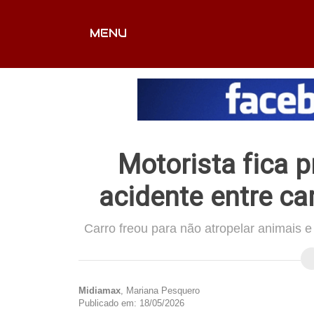
MENU
CAPA
EDITORIAIS
FOTOS
VÍDEOS
EX
Motorista fica 
acidente entre ca
Carro freou para não atropelar animais e 
Midiamax
, Mariana Pesquero
Publicado em: 18/05/2026