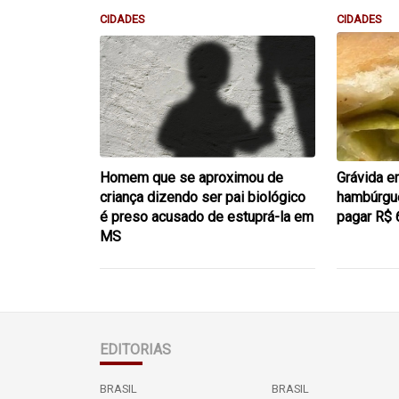
CIDADES
CIDADES
Homem que se aproximou de
Grávida e
criança dizendo ser pai biológico
hambúrgue
é preso acusado de estuprá-la em
pagar R$ 
MS
EDITORIAS
BRASIL
BRASIL