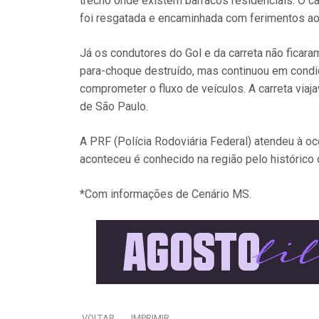
trecho onde existem barracos residenciais. O car
foi resgatada e encaminhada com ferimentos ao
Já os condutores do Gol e da carreta não ficaram 
para-choque destruído, mas continuou em condi
comprometer o fluxo de veículos. A carreta viaj
de São Paulo.
A PRF (Polícia Rodoviária Federal) atendeu à oco
aconteceu é conhecido na região pelo histórico 
*Com informações de Cenário MS.
VOLTAR
IMPRIMIR