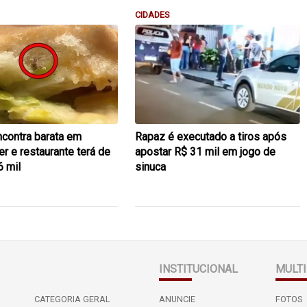
CIDADES
ncontra barata em
Rapaz é executado a tiros após
r e restaurante terá de
apostar R$ 31 mil em jogo de
6 mil
sinuca
INSTITUCIONAL
MULTI
CATEGORIA GERAL
ANUNCIE
FOTOS