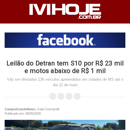
Leilão do Detran tem S10 por R$ 23 mil
e motos abaixo de R$ 1 mil
Vão ser ofertados 136 veículos apreendidos em cidades de MS até o
dia 21 de maio
CampoGrandeNews
, Gabi Cenciarelli
Publicado em: 08/05/2026