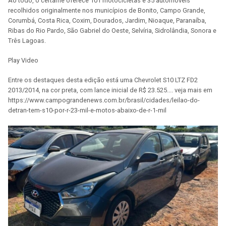
Ao todo, o certame oferece 101 motocicletas e 35 automóveis
recolhidos originalmente nos municípios de Bonito, Campo Grande,
Corumbá, Costa Rica, Coxim, Dourados, Jardim, Nioaque, Paranaíba,
Ribas do Rio Pardo, São Gabriel do Oeste, Selvíria, Sidrolândia, Sonora e
Três Lagoas.
Play Video
Entre os destaques desta edição está uma Chevrolet S10 LTZ FD2
2013/2014, na cor preta, com lance inicial de R$ 23.525.... veja mais em
https://www.campograndenews.com.br/brasil/cidades/leilao-do-
detran-tem-s10-por-r-23-mil-e-motos-abaixo-de-r-1-mil