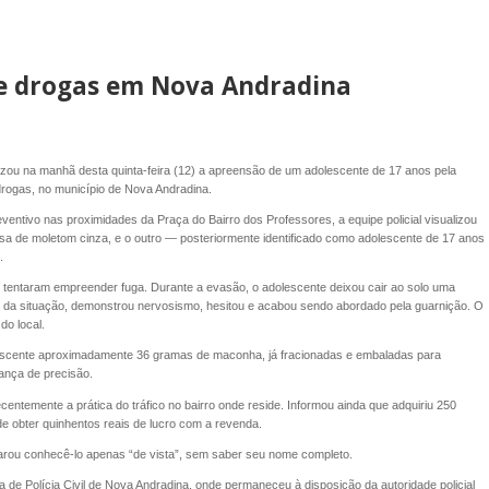
o de drogas em Nova Andradina
ealizou na manhã desta quinta-feira (12) a apreensão de um adolescente de 17 anos pela
e drogas, no município de Nova Andradina.
ventivo nas proximidades da Praça do Bairro dos Professores, a equipe policial visualizou
lusa de moletom cinza, e o outro — posteriormente identificado como adolescente de 17 anos
.
 tentaram empreender fuga. Durante a evasão, o adolescente deixou cair ao solo uma
e da situação, demonstrou nervosismo, hesitou e acabou sendo abordado pela guarnição. O
do local.
escente aproximadamente 36 gramas de maconha, já fracionadas e embaladas para
ança de precisão.
ecentemente a prática do tráfico no bairro onde reside. Informou ainda que adquiriu 250
e obter quinhentos reais de lucro com a revenda.
arou conhecê-lo apenas “de vista”, sem saber seu nome completo.
a de Polícia Civil de Nova Andradina, onde permaneceu à disposição da autoridade policial