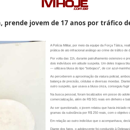
ica, prende jovem de 17 anos por tráfic
A Polícia Militar, por meio da equipe da Força Tática, r
prática de ato infracional análogo ao crime de tráfico d
Por volta das 11h, durante patrulhamento ostensivo e pre
dois indivíduos em atitude suspeita. Um deles trajava b
— utilizava blusa do tipo “bobojaco”, de cor azul-marinho
Ao perceberem a aproximação da viatura policial, ambos
balança de precisão, cédulas e diversas moedas. Diant
outro suspeito, que usava a blusa cinza, conseguiu fugir 
Na busca pessoal, foram localizados em posse do adol
comercialização, além de R$ 501 reais em dinheiro e bal
Ao ser questionado, o jovem relatou que havia iniciado r
gramas da substância por R$ 250 reais, com o objetivo d
Em relação ao outro indivíduo que o acompanhava, decl
Diante dos fatos, o adolescente foi conduzido à Delegaci