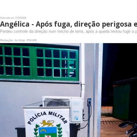
Publicado em: 07/05/2026
Angélica - Após fuga, direção perigosa 
Perdeu controle da direção num trecho de terra, após a queda tentou fugir a
Redação, Ivi Hoje, PM-MS