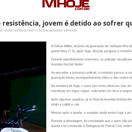
e resistência, jovem é detido ao sofrer 
 pé, moto estava com o licenciamento vencido
A Polícia Militar, através da guarnição de radiopatrulha
quinta-feira (7-5), após fuga, direção perigosa e resistê
Durante patrulhamento ostensivo, os policiais visualiza
Avenida Rachid Neder.
Ao perceber a presença policial, o condutor passou a re
guarnição iniciou acompanhamento tático e deu ordem de
Na tentativa de fuga, o autor percorreu diversas vias da
manobras em zigue-zague, colocando em risco a segura
Após algumas quadras, já no final da Avenida Antônio Al
vindo a colidir e cair.
Mesmo após a queda, o suspeito ainda tentou fugir a pé,
Durante a abordagem, foi constatado que o autor não po
queda e foi conduzido à Delegacia de Polícia Civil, onde