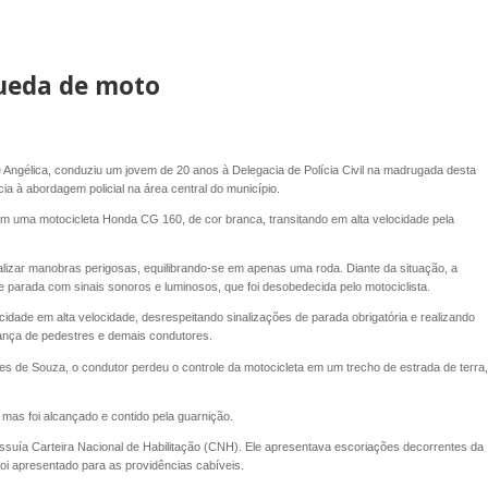
queda de moto
 de Angélica, conduziu um jovem de 20 anos à Delegacia de Polícia Civil na madrugada desta
ncia à abordagem policial na área central do município.
ram uma motocicleta Honda CG 160, de cor branca, transitando em alta velocidade pela
alizar manobras perigosas, equilibrando-se em apenas uma roda. Diante da situação, a
 parada com sinais sonoros e luminosos, que foi desobedecida pelo motociclista.
 cidade em alta velocidade, desrespeitando sinalizações de parada obrigatória e realizando
nça de pedestres e demais condutores.
ves de Souza, o condutor perdeu o controle da motocicleta em um trecho de estrada de terra,
 mas foi alcançado e contido pela guarnição.
ssuía Carteira Nacional de Habilitação (CNH). Ele apresentava escoriações decorrentes da
 foi apresentado para as providências cabíveis.