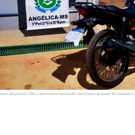
Autor não possuía CNH, e apresentava escoriações decorrentes da queda, foi conduzido à De