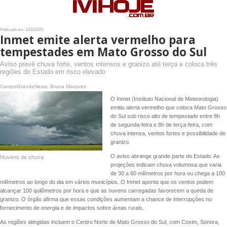
Publicado em: 16/11/2025
Inmet emite alerta vermelho para
tempestades em Mato Grosso do Sul
Aviso prevê chuva forte, ventos intensos e granizo até terça e coloca três
regiões do Estado em risco elevado
CampoGrandeNews, Bruna Marques
O Inmet (Instituto Nacional de Meteorologia)
emitiu alerta vermelho que coloca Mato Grosso
do Sul sob risco alto de tempestade entre 8h
de segunda-feira e 8h de terça-feira, com
chuva intensa, ventos fortes e possibilidade de
granizo.
O aviso abrange grande parte do Estado. As
Nuvens de chuva.
projeções indicam chuva volumosa que varia
de 30 a 60 milímetros por hora ou chega a 100
milímetros ao longo do dia em vários municípios. O Inmet aponta que os ventos podem
alcançar 100 quilômetros por hora e que as nuvens carregadas favorecem a queda de
granizo. O órgão afirma que essas condições aumentam a chance de interrupções no
fornecimento de energia e de impactos sobre áreas rurais.
As regiões atingidas incluem o Centro Norte de Mato Grosso do Sul, com Coxim, Sonora,