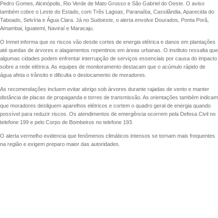
Pedro Gomes, Alcinópolis, Rio Verde de Mato Grosso e São Gabriel do Oeste. O aviso
também cobre o Leste do Estado, com Três Lagoas, Paranaíba, Cassilândia, Aparecida do
Taboado, Selvíria e Água Clara. Já no Sudoeste, o alerta envolve Dourados, Ponta Porã,
Amambai, Iguatemi, Naviraí e Maracaju.
O Inmet informa que os riscos vão desde cortes de energia elétrica e danos em plantações
até quedas de árvores e alagamentos repentinos em áreas urbanas. O instituto ressalta que
algumas cidades podem enfrentar interrupção de serviços essenciais por causa do impacto
sobre a rede elétrica. As equipes de monitoramento destacam que o acúmulo rápido de
água afeta o trânsito e dificulta o deslocamento de moradores.
As recomendações incluem evitar abrigo sob árvores durante rajadas de vento e manter
distância de placas de propaganda e torres de transmissão. As orientações também indicam
que moradores desliguem aparelhos elétricos e cortem o quadro geral de energia quando
possível para reduzir riscos. Os atendimentos de emergência ocorrem pela Defesa Civil no
telefone 199 e pelo Corpo de Bombeiros no telefone 193.
O alerta vermelho evidencia que fenômenos climáticos intensos se tornam mais frequentes
na região e exigem preparo maior das autoridades.