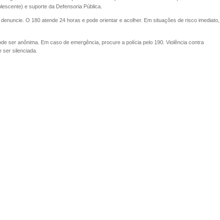
lescente) e suporte da Defensoria Pública.
enuncie. O 180 atende 24 horas e pode orientar e acolher. Em situações de risco imediato,
pode ser anônima. Em caso de emergência, procure a polícia pelo 190. Violência contra
 ser silenciada.