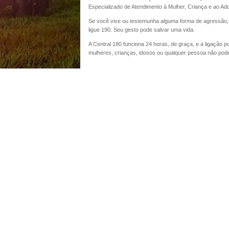
Especializado de Atendimento à Mulher, Criança e ao Ado
Se você vive ou testemunha alguma forma de agressão, d
ligue 190. Seu gesto pode salvar uma vida.
A Central 180 funciona 24 horas, de graça, e a ligação 
mulheres, crianças, idosos ou qualquer pessoa não pode