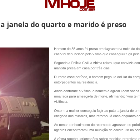
la janela do quarto e marido é preso
Homem de 35 anos foi preso em flagrante na noite de d
caso foi denunciado pela vítima que conseguiu fugir pela 
Segundo a Polícia Civil, a vítima relatou que convivia co
mantida presa em casa por três dias.
Durante esse período, o homem pegou o celular da com
entorpecentes na residência.
Ainda conforme a vítima, o homem a agrediu com socos 
uma faca para ameaçá-la de morte, afirmando: “vou te
violência.
Ontem, a mulher conseguiu fugir ao pular a janela de um q
chegada dos militares, mas retornou à casa enquanto a 
Ao tomar conhecimento do retorno do agressor, os polici
agentes encontraram uma munição de calibre .38 no bol
A vítima recebeu orientações sobre medidas protetivas