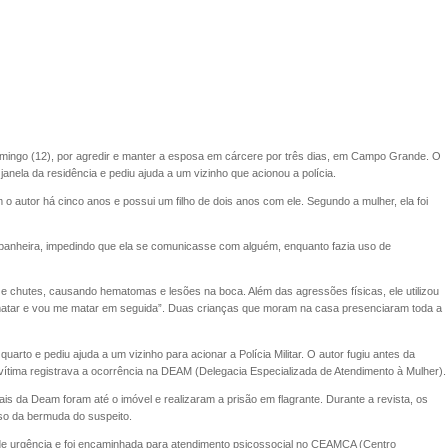
omingo (12), por agredir e manter a esposa em cárcere por três dias, em Campo Grande. O
janela da residência e pediu ajuda a um vizinho que acionou a polícia.
m o autor há cinco anos e possui um filho de dois anos com ele. Segundo a mulher, ela foi
panheira, impedindo que ela se comunicasse com alguém, enquanto fazia uso de
e chutes, causando hematomas e lesões na boca. Além das agressões físicas, ele utilizou
 matar e vou me matar em seguida”. Duas crianças que moram na casa presenciaram toda a
uarto e pediu ajuda a um vizinho para acionar a Polícia Militar. O autor fugiu antes da
vítima registrava a ocorrência na DEAM (Delegacia Especializada de Atendimento à Mulher).
ais da Deam foram até o imóvel e realizaram a prisão em flagrante. Durante a revista, os
so da bermuda do suspeito.
 de urgência e foi encaminhada para atendimento psicossocial no CEAMCA (Centro