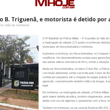
no B. Triguenã, e motorista é detido po
s no Vale do Ivinhema
O 8º Batalhão de Polícia Militar – O Guardião do Vale do
a madrugada de sábado (17) quatro ocorrências distinta
municípios de Nova Andradina e Ivinhema.
A primeira ocorrência, em Nova Andradina, no Conjunto 
residência. Um desentendimento evoluiu para agressõ
das partes utilizou uma barra de ferro, sendo a situação
Ainda em Nova Andradina, no bairro Cristo Rei, a Polícia
com lesão abdominal, sendo socorrida pelo Corpo de Bom
contida por populares até a chegada da equipe policial.
agressão, caracterizando também tráfico de drogas. A a
legal.
Em Ivinhema, na madrugada de sábado, a Polícia Militar a
após ingerir bebida alcoólica, proferiu xingamentos, am
detido com uso de algemas e, juntamente com a faca, enc
Também em Ivinhema, na via rural da Rodovia MS-376, 