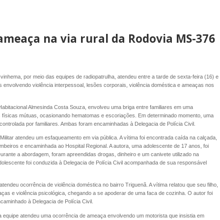
r ameaça na via rural da Rodovia MS-376
 Ivinhema, por meio das equipes de radiopatrulha, atendeu entre a tarde de sexta-feira (16) e
s envolvendo violência interpessoal, lesões corporais, violência doméstica e ameaças nos
Habitacional Almesinda Costa Souza, envolveu uma briga entre familiares em uma
es físicas mútuas, ocasionando hematomas e escoriações. Em determinado momento, uma
 controlada por familiares. Ambas foram encaminhadas à Delegacia de Polícia Civil.
 Militar atendeu um esfaqueamento em via pública. A vítima foi encontrada caída na calçada,
beiros e encaminhada ao Hospital Regional. A autora, uma adolescente de 17 anos, foi
 Durante a abordagem, foram apreendidas drogas, dinheiro e um canivete utilizado na
dolescente foi conduzida à Delegacia de Polícia Civil acompanhada de sua responsável
tendeu ocorrência de violência doméstica no bairro Triguenã. A vítima relatou que seu filho,
eaças e violência psicológica, chegando a se apoderar de uma faca de cozinha. O autor foi
aminhado à Delegacia de Polícia Civil.
a equipe atendeu uma ocorrência de ameaça envolvendo um motorista que insistia em