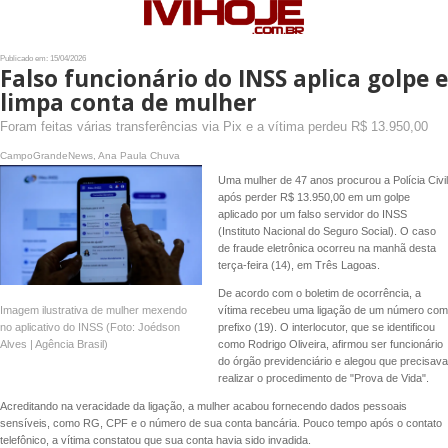
Publicado em: 15/04/2026
Falso funcionário do INSS aplica golpe e
limpa conta de mulher
Foram feitas várias transferências via Pix e a vítima perdeu R$ 13.950,00
CampoGrandeNews, Ana Paula Chuva
Uma mulher de 47 anos procurou a Polícia Civil
após perder R$ 13.950,00 em um golpe
aplicado por um falso servidor do INSS
(Instituto Nacional do Seguro Social). O caso
de fraude eletrônica ocorreu na manhã desta
terça-feira (14), em Três Lagoas.
De acordo com o boletim de ocorrência, a
Imagem ilustrativa de mulher mexendo
vítima recebeu uma ligação de um número com
no aplicativo do INSS (Foto: Joédson
prefixo (19). O interlocutor, que se identificou
Alves | Agência Brasil)
como Rodrigo Oliveira, afirmou ser funcionário
do órgão previdenciário e alegou que precisava
realizar o procedimento de "Prova de Vida".
Acreditando na veracidade da ligação, a mulher acabou fornecendo dados pessoais
sensíveis, como RG, CPF e o número de sua conta bancária. Pouco tempo após o contato
telefônico, a vítima constatou que sua conta havia sido invadida.