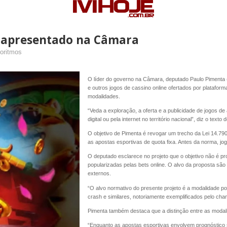
 é apresentado na Câmara
goritmos
O líder do governo na Câmara, deputado Paulo Pimenta (PT
e outros jogos de cassino online ofertados por platafor
modalidades.
“Veda a exploração, a oferta e a publicidade de jogos d
digital ou pela internet no território nacional”, diz o texto 
O objetivo de Pimenta é revogar um trecho da Lei 14.79
as apostas esportivas de quota fixa. Antes da norma, jog
O deputado esclarece no projeto que o objetivo não é p
popularizadas pelas bets online. O alvo da proposta sã
externos.
“O alvo normativo do presente projeto é a modalidade po
crash e similares, notoriamente exemplificados pelo chama
Pimenta também destaca que a distinção entre as modali
“Enquanto as apostas esportivas envolvem prognóstico so