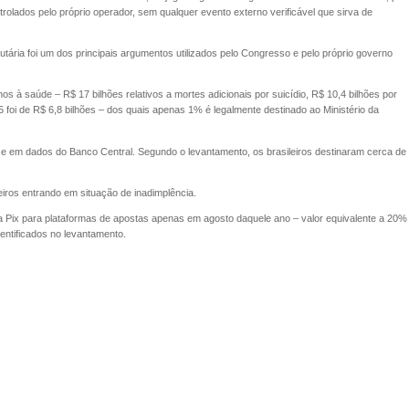
olados pelo próprio operador, sem qualquer evento externo verificável que sirva de
utária foi um dos principais argumentos utilizados pelo Congresso e pelo próprio governo
 à saúde – R$ 17 bilhões relativos a mortes adicionais por suicídio, R$ 10,4 bilhões por
 foi de R$ 6,8 bilhões – dos quais apenas 1% é legalmente destinado ao Ministério da
se em dados do Banco Central. Segundo o levantamento, os brasileiros destinaram cerca de
eiros entrando em situação de inadimplência.
ia Pix para plataformas de apostas apenas em agosto daquele ano – valor equivalente a 20%
entificados no levantamento.