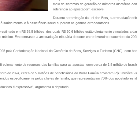
meio de sistemas de geração de números aleatórios contr
referência ao apostador”, escreve.
Durante a tramitação da Lei das Bets, a arrecadação trib
à saúde mental e à assistência social superam os ganhos arrecadatórios.
estimado em R$ 38,8 bilhões, dos quais R$ 30,6 bilhões estão diretamente vinculados a danos
médico. Em contraste, a arrecadação tributária do setor entre fevereiro e setembro de 2025
de 2025 pela Confederação Nacional do Comércio de Bens, Serviços e Turismo (CNC), com ba
direcionamento de recursos das famílias para as apostas, com cerca de 1,8 milhão de brasil
ro de 2024, cerca de 5 milhões de beneficiários do Bolsa Família enviaram R$ 3 bilhões v
eridos especificamente pelos chefes de família, que representavam 70% dos apostadores id
produzidos é expressivo”, argumenta o deputado.